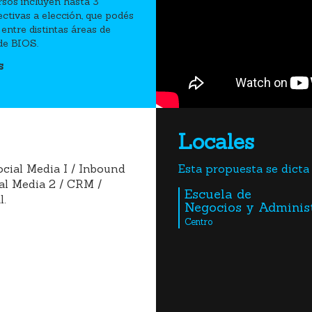
sos incluyen hasta 3
ectivas a elección, que podés
entre distintas áreas de
de BIOS.
s
Locales
cial Media I / Inbound
Esta propuesta se dicta 
al Media 2 / CRM /
Escuela de
l.
Negocios y Adminis
Centro