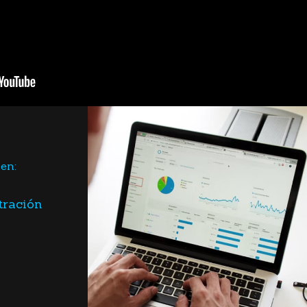
en:
tración