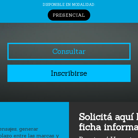
DISPONIBLE EN MODALIDAD:
PRESENCIAL
Consultar
Inscribirse
Solicitá aquí 
ficha informa
nsajes, generar
plazo entre las marcas y