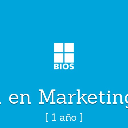
a en Marketing Digital
 en Marketin
[ 1 año ]