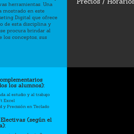
Precios / Horario
evas herramientas. Una
a mostrado en este
eting Digital que ofrece
 de esta disciplina y
se procura brindar al
e los conceptos, sus
complementarios
dos los alumnos):
da al estudio y al trabajo
t Excel
d y Precisión en Teclado
 Electivas (según el
):