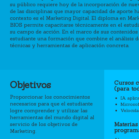
su público requiere hoy de la incorporación de nu
de las disciplinas que mayor capacidad de aporte h
contexto es el Marketing Digital. El diploma en Mark
BIOS permite capacitarse técnicamente en el estudio
Social Media I
su campo de acción. En el marco de sus contenidos 
estudiante una formación que combine el análisis d
técnicas y herramientas de aplicación concreta.
Inbound & Content Marketing.
Objetivos
Cursos 
(para to
Proporcionar los conocimientos
IA aplica
necesarios para que el estudiante
Microsof
logre comprender y utilizar las
Velocida
herramientas del mundo digital al
Materias
servicio de los objetivos de
Gestión de Contenidos.
programa
Marketing.