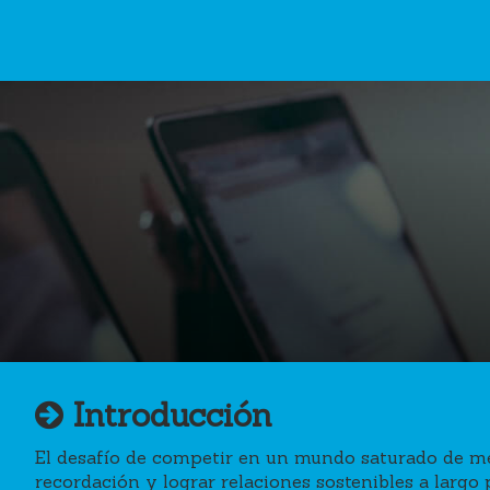
SEO.
SEM.
Introducción
El desafío de competir en un mundo saturado de me
recordación y lograr relaciones sostenibles a largo 